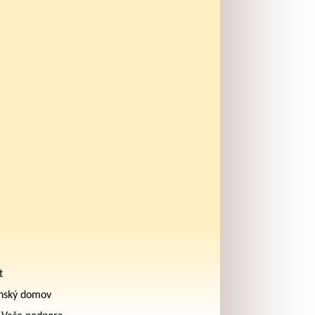
t
nský domov