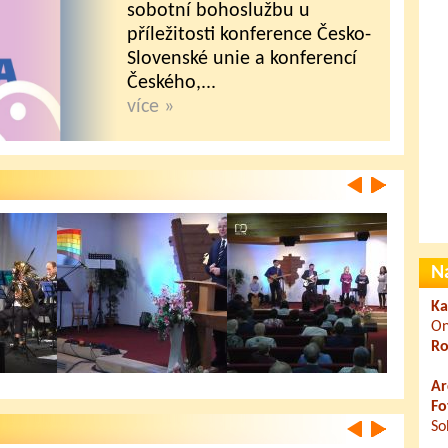
sobotní bohoslužbu u
příležitosti konference Česko-
Slovenské unie a konferencí
Českého,...
více »
N
Ka
On
Ro
Ar
Apoštol Pavel ve
Novoroční benefiční
Neví
Fo
Filipis
bohoslužba se...
So