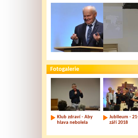
Milosrdenství a
Plán dlouhov
věrnost
Fotogalerie
Klub zdraví - Aby
Jubileum - 21
hlava nebolela
září 2018