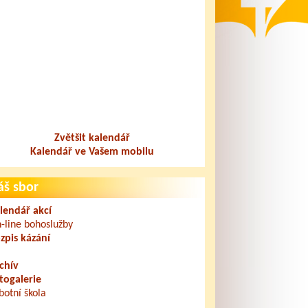
let Vojkov
zamyšlení
Jonczyho. 
více »
Zvětšit kalendář
Kalendář ve Vašem mobilu
áš sbor
lendář akcí
-line bohoslužby
zpis kázání
chív
m, ale věřím
Okrskové setkání a
Benefice skupin
togalerie
90. leté výročí...
LiftUP a Happy day..
botní škola