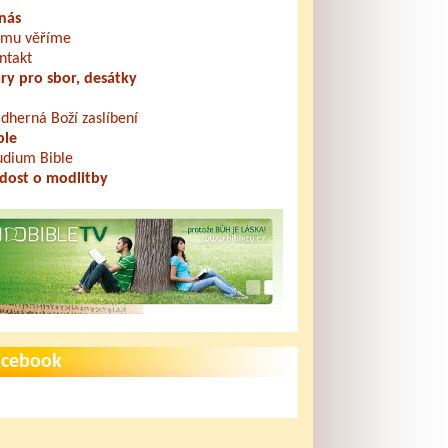
nás
mu věříme
ntakt
ry pro sbor, desátky
dherná Boží zaslíbení
ble
udium Bible
dost o modlitby
ání na
Boží výchova
Jen prostě prožívat
ovskou svatbu
acebook
služba - 3.
Okrskové setkání
Bohoslužba - 22.
ince 2016 -...
dětí - 4. června 2016
srpna 2015 -
kázání...