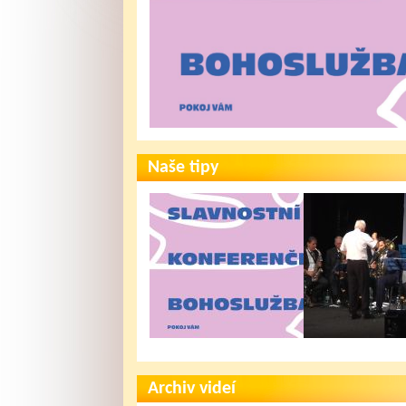
Naše tipy
Slavnostní
90 let trvání
konferenční
Vojkovické
Archiv videí
bohoslužba...
dechovky