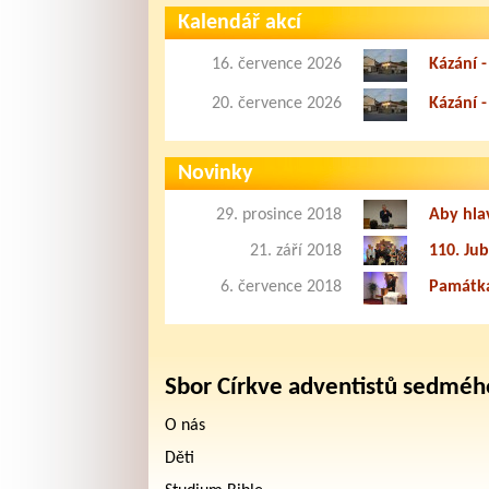
Kalendář akcí
16. července 2026
Kázání -
20. července 2026
Kázání -
Novinky
29. prosince 2018
Aby hla
21. září 2018
110. Ju
6. července 2018
Památka
Sbor Církve adventistů sedméh
O nás
Děti