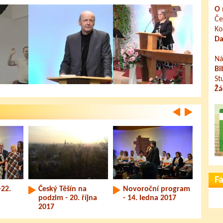
O 
Če
Ko
Da
Ná
Bi
St
Žá
ěkosti
S takovou vírou
Neplač
Pozv
jsem se nesetkal!
král
F
-22.
Český Těšín na
Novoroční program
Boho
podzim - 20. října
- 14. ledna 2017
pros
2017