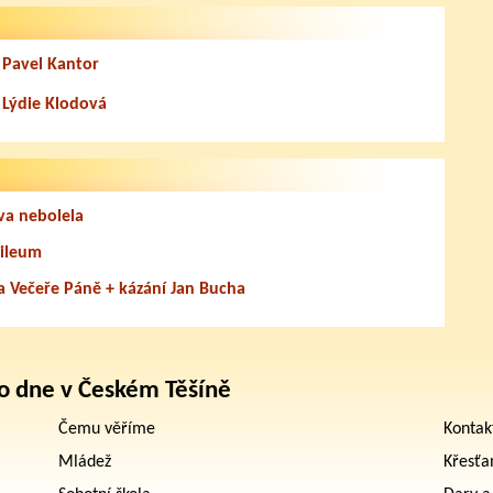
 Pavel Kantor
 Lýdie Klodová
va nebolela
bileum
 Večeře Páně + kázání Jan Bucha
o dne v Českém Těšíně
Čemu věříme
Kontak
Mládež
Křesťa