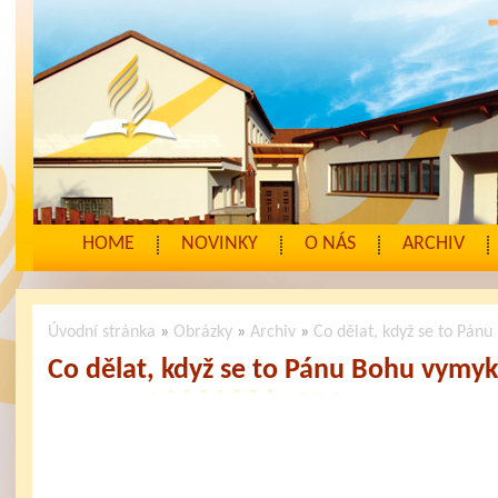
HOME
NOVINKY
O NÁS
ARCHIV
Úvodní stránka
»
Obrázky
»
Archiv
»
Co dělat, když se to Pán
Co dělat, když se to Pánu Bohu vymyk