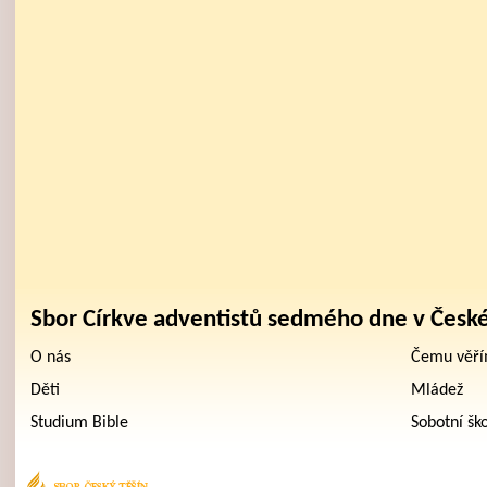
Sbor Církve adventistů sedmého dne v Česk
O nás
Čemu věř
Děti
Mládež
Studium Bible
Sobotní šk