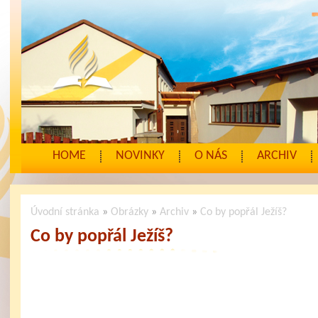
HOME
NOVINKY
O NÁS
ARCHIV
Úvodní stránka
»
Obrázky
»
Archiv
»
Co by popřál Ježíš?
Co by popřál Ježíš?