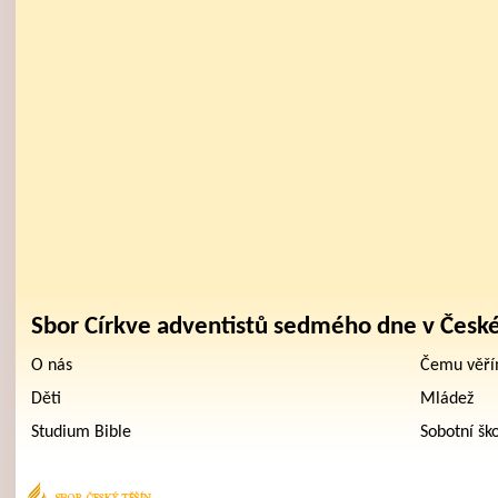
Sbor Církve adventistů sedmého dne v Česk
O nás
Čemu věř
Děti
Mládež
Studium Bible
Sobotní šk