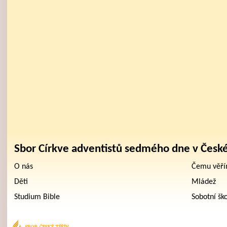
Sbor Církve adventistů sedmého dne v Česk
O nás
Čemu věř
Děti
Mládež
Studium Bible
Sobotní šk