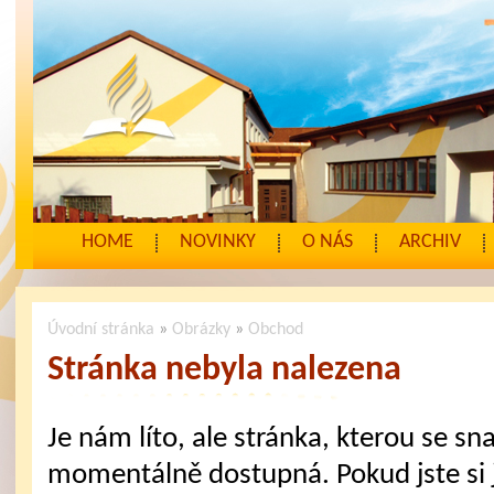
HOME
NOVINKY
O NÁS
ARCHIV
Úvodní stránka
»
Obrázky
»
Obchod
Stránka nebyla nalezena
Je nám líto, ale stránka, kterou se sna
momentálně dostupná. Pokud jste si j