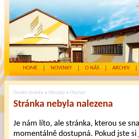
HOME
NOVINKY
O NÁS
ARCHIV
Úvodní stránka
»
Obrázky
»
Obchod
Stránka nebyla nalezena
Je nám líto, ale stránka, kterou se sna
momentálně dostupná. Pokud jste si j