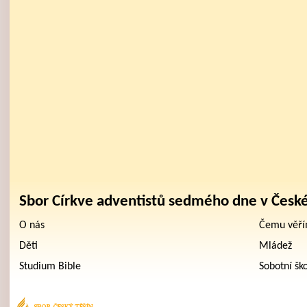
Sbor Církve adventistů sedmého dne v Česk
O nás
Čemu věř
Děti
Mládež
Studium Bible
Sobotní šk