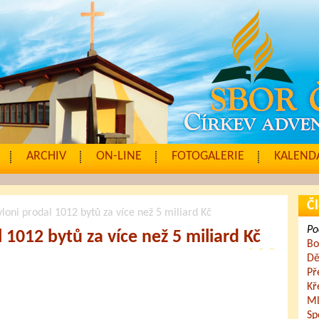
ARCHIV
ON-LINE
FOTOGALERIE
KALENDÁ
Čl
loni prodal 1012 bytů za více než 5 miliard Kč
Po
 1012 bytů za více než 5 miliard Kč
Bo
Dě
Př
Kř
Ml
Sp