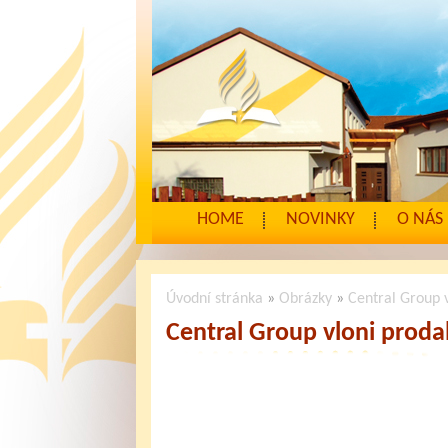
HOME
NOVINKY
O NÁS
Úvodní stránka
»
Obrázky
»
Central Group v
Central Group vloni prodal