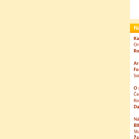
N
Ka
On
Ro
Ar
Fo
So
O 
Če
Ko
Da
Ná
Bi
St
Žá