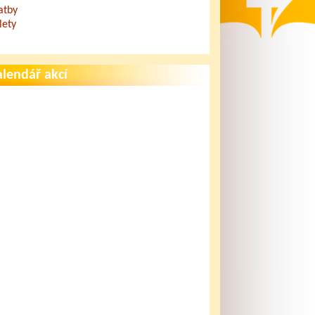
atby
lety
lendář akcí