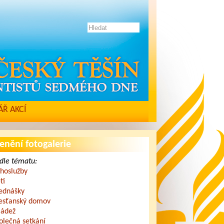
Ř AKCÍ
enění fotogalerie
dle tématu:
hoslužby
ti
ednášky
esťanský domov
ádež
olečná setkání