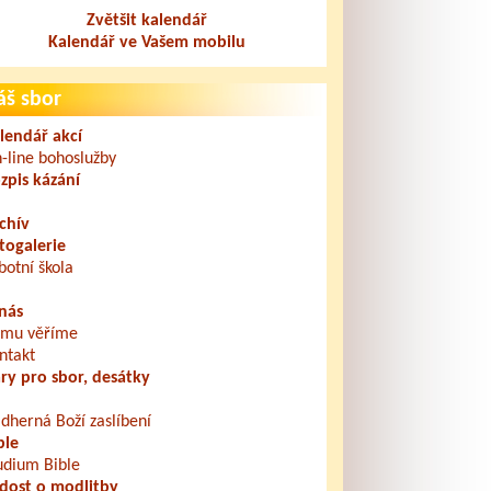
Zvětšit kalendář
Kalendář ve Vašem mobilu
áš sbor
lendář akcí
-line bohoslužby
zpis kázání
chív
togalerie
botní škola
nás
mu věříme
ntakt
ry pro sbor, desátky
dherná Boží zaslíbení
ble
udium Bible
dost o modlitby