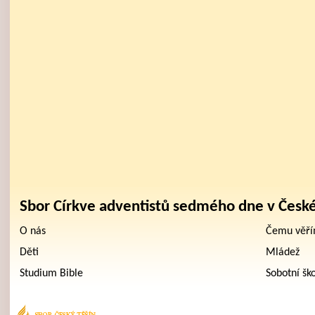
Sbor Církve adventistů sedmého dne v Česk
O nás
Čemu věř
Děti
Mládež
Studium Bible
Sobotní šk