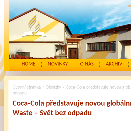
HOME
NOVINKY
O NÁS
ARCHIV
Úvodní stránka
»
Obrázky
»
Coca‑Cola představuje novou globá
odpadu
Coca‑Cola představuje novou globální
Waste – Svět bez odpadu