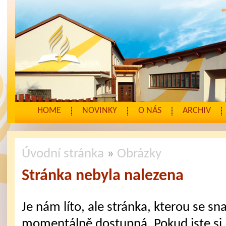
HOME
NOVINKY
O NÁS
ARCHIV
Úvodní stránka
»
Obrázky
Stránka nebyla nalezena
Je nám líto, ale stránka, kterou se sna
momentálně dostupná. Pokud jste si j