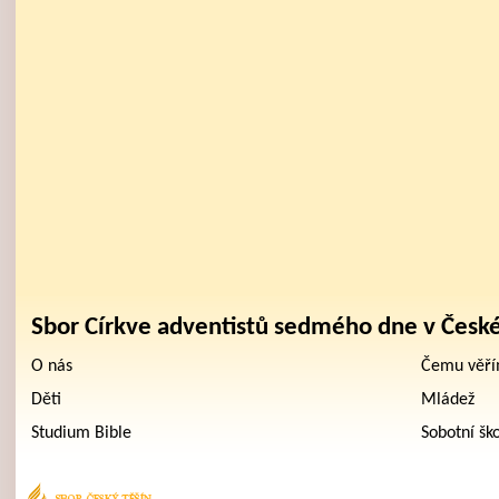
Sbor Církve adventistů sedmého dne v Česk
O nás
Čemu věř
Děti
Mládež
Studium Bible
Sobotní šk