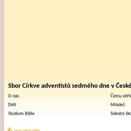
Sbor Církve adventistů sedmého dne v Česk
O nás
Čemu věř
Děti
Mládež
Studium Bible
Sobotní šk