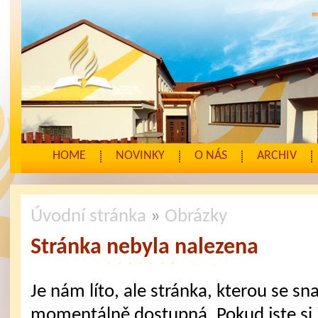
HOME
NOVINKY
O NÁS
ARCHIV
Úvodní stránka
»
Obrázky
Stránka nebyla nalezena
Je nám líto, ale stránka, kterou se sna
momentálně dostupná. Pokud jste si j