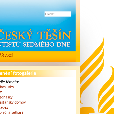
Ř AKCÍ
enění fotogalerie
dle tématu:
hoslužby
ti
ednášky
esťanský domov
ádež
olečná setkání