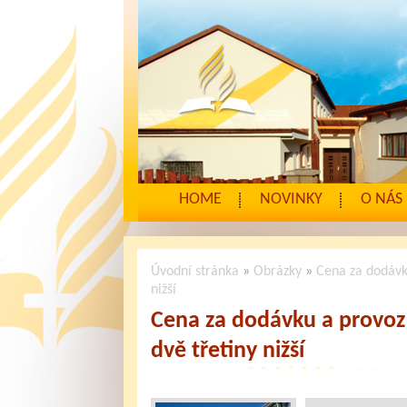
HOME
NOVINKY
O NÁS
Úvodní stránka
»
Obrázky
»
Cena za dodávk
nižší
Cena za dodávku a provoz
dvě třetiny nižší