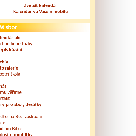
Zvětšit kalendář
Kalendář ve Vašem mobilu
áš sbor
lendář akcí
-line bohoslužby
zpis kázání
chív
togalerie
botní škola
nás
mu věříme
ntakt
ry pro sbor, desátky
dherná Boží zaslíbení
ble
udium Bible
dost o modlitby