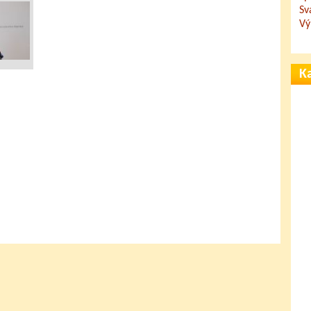
Sv
Vý
Ka