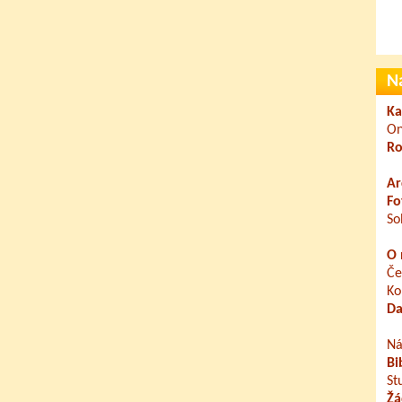
N
Ka
On
Ro
Ar
Fo
So
O 
Če
Ko
Da
Ná
Bi
St
Žá