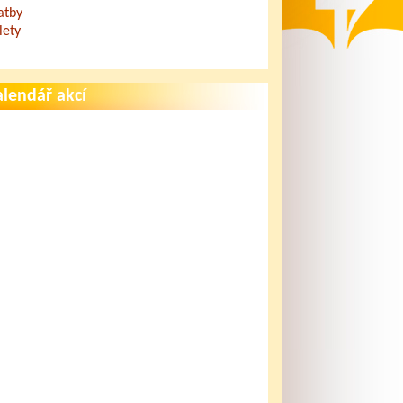
atby
lety
lendář akcí