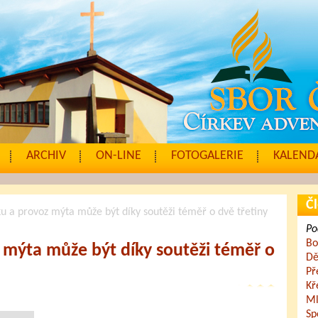
ARCHIV
ON-LINE
FOTOGALERIE
KALENDÁ
Čl
u a provoz mýta může být díky soutěži téměř o dvě třetiny
Po
Bo
 mýta může být díky soutěži téměř o
Dě
Př
Kř
Ml
Sp