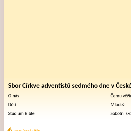
Sbor Církve adventistů sedmého dne v Česk
O nás
Čemu věř
Děti
Mládež
Studium Bible
Sobotní šk