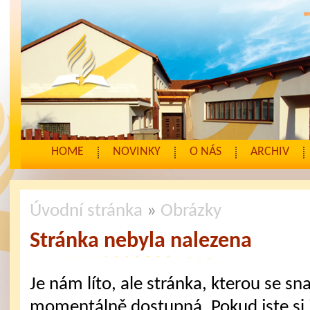
HOME
NOVINKY
O NÁS
ARCHIV
Úvodní stránka
»
Obrázky
Stránka nebyla nalezena
Je nám líto, ale stránka, kterou se sna
momentálně dostupná. Pokud jste si j