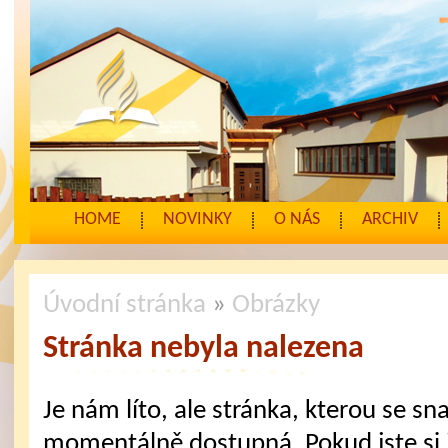
HOME
NOVINKY
O NÁS
ARCHIV
Úvodní stránka
»
Obrázky
Stránka nebyla nalezena
Je nám líto, ale stránka, kterou se sna
momentálně dostupná. Pokud jste si j