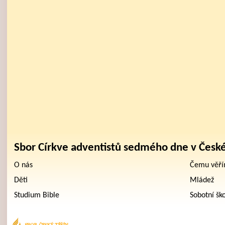
Sbor Církve adventistů sedmého dne v Česk
O nás
Čemu věř
Děti
Mládež
Studium Bible
Sobotní šk