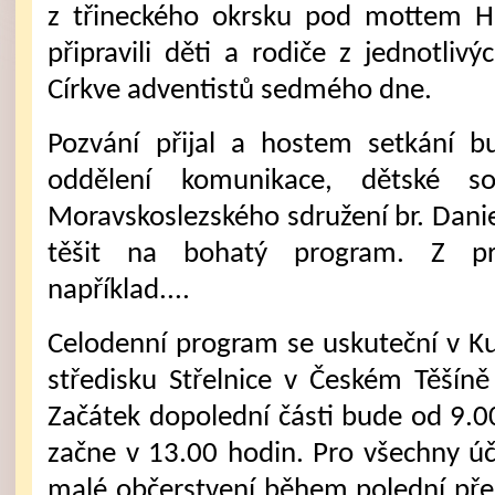
z třineckého okrsku pod mottem Hl
připravili děti a rodiče z jednotlivý
Církve adventistů sedmého dne.
Pozvání přijal a hostem setkání b
oddělení komunikace, dětské so
Moravskoslezského sdružení br. Dan
těšit na bohatý program. Z p
například....
Celodenní program se uskuteční v K
středisku Střelnice v Českém Těšíně 
Začátek dopolední části bude od 9.0
začne v 13.00 hodin. Pro všechny ú
malé občerstvení během polední pře