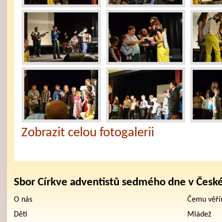
Zobrazit celou fotogalerii
Sbor Církve adventistů sedmého dne v Česk
O nás
Čemu věř
Děti
Mládež