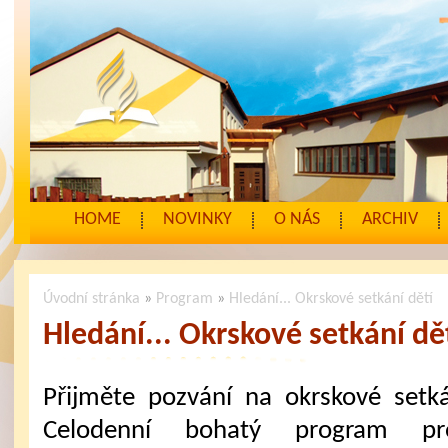
HOME
NOVINKY
O NÁS
ARCHIV
Úvodní stránka
»
Program
»
Hledání... Okrskové setkání dětí
Hledání... Okrskové setkání dě
Přijměte pozvání na okrskové setká
Celodenní bohatý program pr