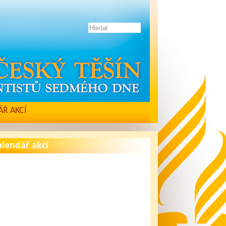
Ř AKCÍ
lendář akcí