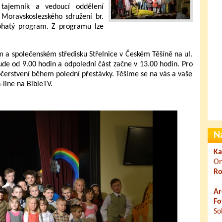
 tajemník a vedoucí oddělení
 Moravskoslezského sdružení br.
ohatý program. Z programu lze
 a společenském středisku Střelnice v Českém Těšíně na ul.
bude od 9.00 hodin a odpolední část začne v 13.00 hodin. Pro
čerstvení během polední přestávky. Těšíme se na vás a vaše
line na BibleTV.
N
Ka
On
Ro
Ar
Fo
So