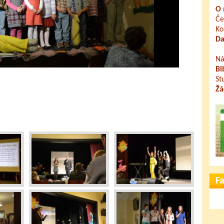
O 
Če
Ko
Da
Ná
Bi
St
Žá
F