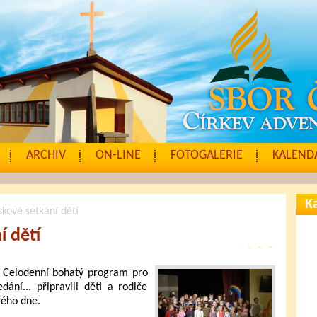
ARCHIV
ON-LINE
FOTOGALERIE
KALENDÁ
Ka
skové setkání dětí
í dětí
í. Celodenní bohatý program pro
ání... připravili děti a rodiče
mého dne.