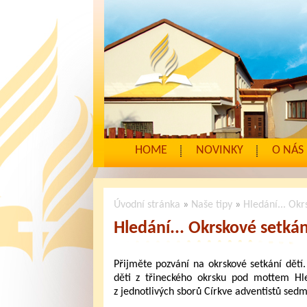
HOME
NOVINKY
O NÁS
Úvodní stránka
»
Naše tipy
»
Hledání... Okr
Hledání... Okrskové setkán
Přijměte pozvání na okrskové setkání dět
děti z třineckého okrsku pod mottem Hled
z jednotlivých sborů Církve adventistů sed