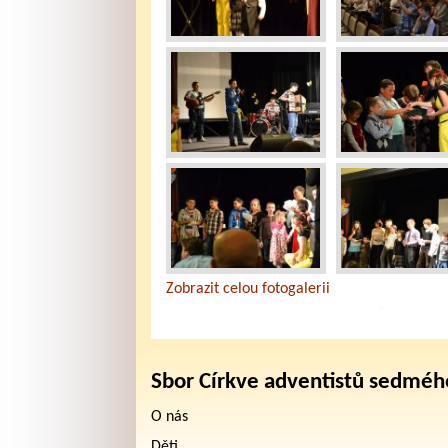
Zobrazit celou fotogalerii
Sbor Církve adventistů sedméh
O nás
Děti