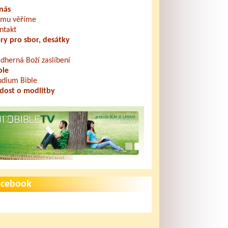
nás
mu věříme
ntakt
ry pro sbor, desátky
dherná Boží zaslíbení
ble
udium Bible
dost o modlitby
acebook