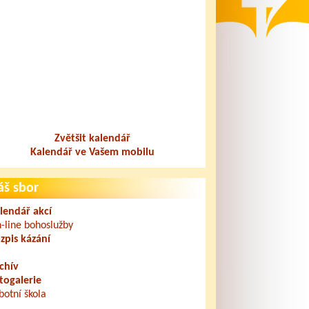
Zvětšit kalendář
Kalendář ve Vašem mobilu
áš sbor
lendář akcí
-line bohoslužby
zpis kázání
chív
togalerie
botní škola