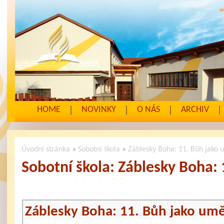
HOME
NOVINKY
O NÁS
ARCHIV
Úvodní stránka
»
Sobotní škola
»
Záblesky Boha: 11. Bůh jako 
Sobotní škola: Záblesky Boha:
Záblesky Boha: 11. Bůh jako um