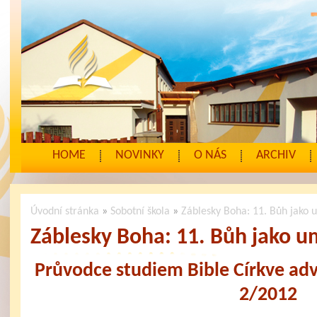
HOME
NOVINKY
O NÁS
ARCHIV
Úvodní stránka
»
Sobotní škola
»
Záblesky Boha: 11. Bůh jako 
Záblesky Boha: 11. Bůh jako u
Průvodce studiem Bible Církve ad
2/2012