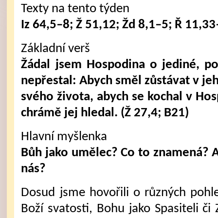
Texty na tento týden
Iz 64,5–8; Ž 51,12; Žd 8,1–5; Ř 11,3
Základní verš
Žádal jsem Hospodina o jediné, po
nepřestal: Abych směl zůstávat v j
svého života, abych se kochal v Ho
chrámě jej hledal. (Ž 27,4; B21)
Hlavní myšlenka
Bůh jako umělec? Co to znamená? A
nás?
Dosud jsme hovořili o různých pohle
Boží svatosti, Bohu jako Spasiteli či