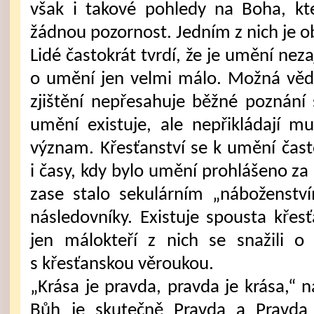
však i takové pohledy na Boha, k
žádnou pozornost. Jedním z nich je o
Lidé častokrát tvrdí, že je umění ne
o umění jen velmi málo. Možná vědí, 
zjištění nepřesahuje běžné poznání 
umění existuje, ale nepřikládají 
význam. Křesťanství se k umění často
i časy, kdy bylo umění prohlášeno za 
zase stalo sekulárním „náboženst
následovníky. Existuje spousta křesť
jen málokteří z nich se snažili o
s křesťanskou věroukou.
„Krása je pravda, pravda je krása,“ 
Bůh je skutečně Pravda a Pravda