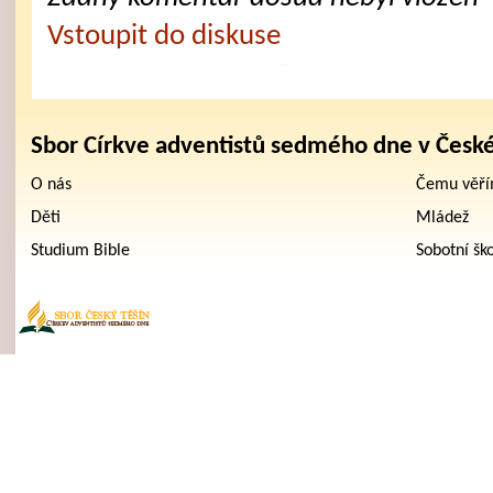
Vstoupit do diskuse
Sbor Církve adventistů sedmého dne v Česk
O nás
Čemu věř
Děti
Mládež
Studium Bible
Sobotní šk