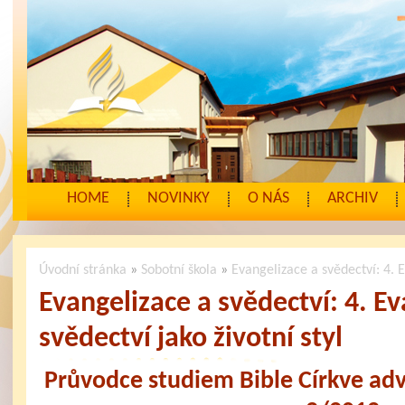
HOME
NOVINKY
O NÁS
ARCHIV
Úvodní stránka
»
Sobotní škola
»
Evangelizace a svědectví: 4. E
Evangelizace a svědectví: 4. Ev
svědectví jako životní styl
Průvodce studiem Bible Církve ad