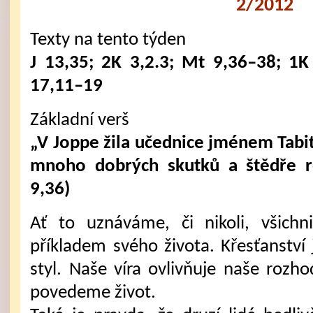
2/2012
Texty na tento týden
J 13,35; 2K 3,2.3; Mt 9,36–38; 1K
17,11–19
Základní verš
„V Joppe žila učednice jménem Tabi
mnoho dobrých skutků a štědře r
9,36)
Ať to uznáváme, či nikoli, všichni
příkladem svého života. Křesťanství 
styl. Naše víra ovlivňuje naše rozho
povedeme život.