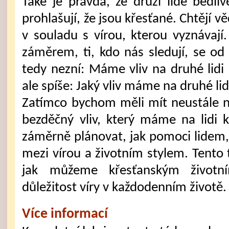
Také je pravda, že druzí lidé bedliv
prohlašují, že jsou křesťané. Chtějí vě
v souladu s vírou, kterou vyznávají
záměrem, ti, kdo nás sledují, se od 
tedy nezní: Máme vliv na druhé lid
ale spíše: Jaký vliv máme na druhé li
Zatímco bychom měli mít neustále na
bezděčný vliv, který máme na lidi
záměrně plánovat, jak pomoci lidem, 
mezi vírou a životním stylem. Tent
jak můžeme křesťanským životn
důležitost víry v každodenním životě.
Více informací