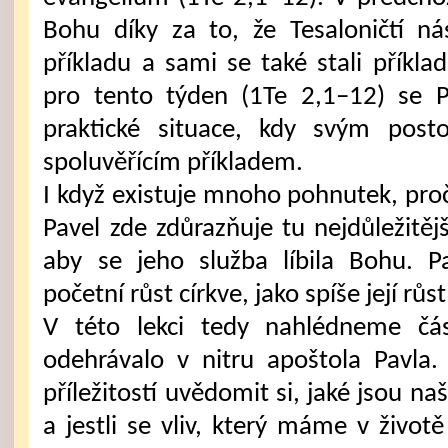
Bohu díky za to, že Tesaloničtí ná
příkladu a sami se také stali příkla
pro tento týden (1Te 2,1–12) se P
praktické situace, kdy svým posto
spoluvěřícím příkladem.
I když existuje mnoho pohnutek, proč
Pavel zde zdůrazňuje tu nejdůležitěj
aby se jeho služba líbila Bohu. Pa
početní růst církve, jako spíše její r
V této lekci tedy nahlédneme čá
odehrávalo v nitru apoštola Pavla
příležitostí uvědomit si, jaké jsou n
a jestli se vliv, který máme v životě