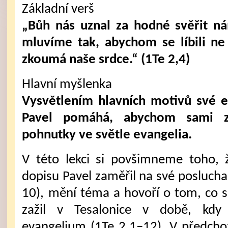
Základní verš
„Bůh nás uznal za hodné svěřit n
mluvíme tak, abychom se líbili ne
zkoumá naše srdce.“ (1Te 2,4)
Hlavní myšlenka
Vysvětlením hlavních motivů své e
Pavel pomáhá, abychom sami z
pohnutky ve světle evangelia.
V této lekci si povšimneme toho, 
dopisu Pavel zaměřil na své posluchač
10), mění téma a hovoří o tom, co 
zažil v Tesalonice v době, kdy
evangelium (1Te 2,1–12). V předchoz