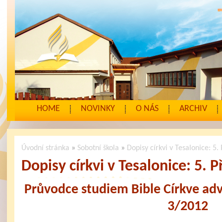
HOME
NOVINKY
O NÁS
ARCHIV
Úvodní stránka
»
Sobotní škola
»
Dopisy církvi v Tesalonice: 5.
Dopisy církvi v Tesalonice: 5. 
Průvodce studiem Bible Církve ad
3/2012