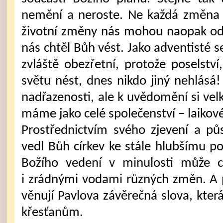
nemění a neroste. Ne každá změna j
životní změny nás mohou naopak od
nás chtěl Bůh vést. Jako adventist
zvláště obezřetní, protože poselst
světu nést, dnes nikdo jiný nehlásá!
nadřazenosti, ale k uvědomění si vel
máme jako celé společenství – laikové
Prostřednictvím svého zjevení a p
vedl Bůh církev ke stále hlubšímu p
Božího vedení v minulosti může c
i zrádnými vodami různých změn. A
věnují Pavlova závěrečná slova, kter
křesťanům.