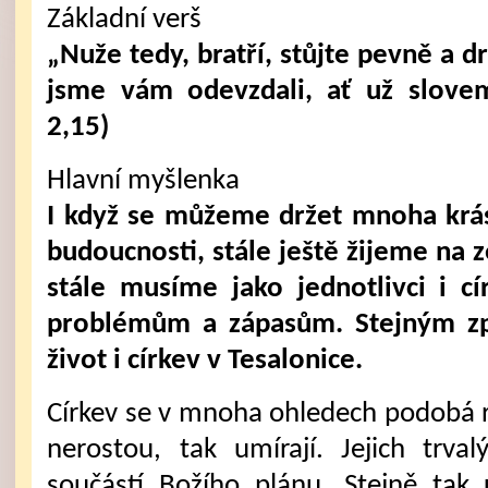
Základní verš
„Nuže tedy, bratří, stůjte pevně a d
jsme vám odevzdali, ať už slove
2,15)
Hlavní myšlenka
I když se můžeme držet mnoha krás
budoucnosti, stále ještě žijeme na z
stále musíme jako jednotlivci i c
problémům a zápasům. Stejným zp
život i církev v Tesalonice.
Církev se v mnoha ohledech podobá r
nerostou, tak umírají. Jejich trv
součástí Božího plánu. Stejně tak 