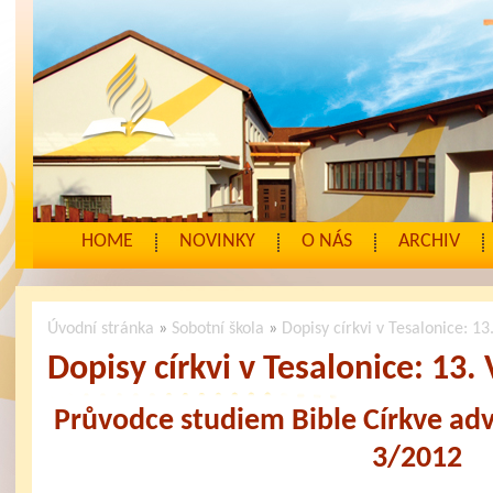
HOME
NOVINKY
O NÁS
ARCHIV
Úvodní stránka
»
Sobotní škola
»
Dopisy církvi v Tesalonice: 13
Dopisy církvi v Tesalonice: 13.
Průvodce studiem Bible Církve ad
3/2012