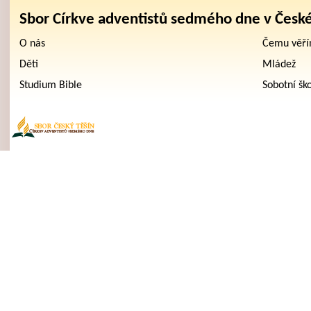
Sbor Církve adventistů sedmého dne v Česk
O nás
Čemu věř
Děti
Mládež
Studium Bible
Sobotní šk