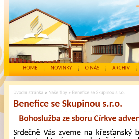
HOME
NOVINKY
O NÁS
ARCHIV
Úvodní stránka
»
Naše tipy
»
Benefice se Skupinou s.r.o.
Benefice se Skupinou s.r.o.
Bohoslužba ze sboru Církve adven
Srdečně Vás zveme na křesťanský b