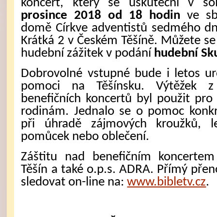
koncert, který se uskuteční v 
prosince 2018 od 18 hodin
ve sb
domě Církve adventistů sedmého dn
Krátká 2 v Českém Těšíně. Můžete se 
hudební zážitek v podání
hudební Sk
Dobrovolné vstupné bude i letos ur
pomoci na Těšínsku. Výtěžek z p
benefičních koncertů byl použit pr
rodinám. Jednalo se o pomoc konkr
při úhradě zájmových kroužků, le
pomůcek nebo oblečení.
Záštitu nad benefičním koncerte
Těšín a také o.p.s. ADRA. Přímý př
sledovat on-line na:
www.bibletv.cz
.