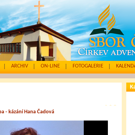
ARCHIV
ON-LINE
FOTOGALERIE
KALENDÁ
Ka
a - kázání Hana Čadová