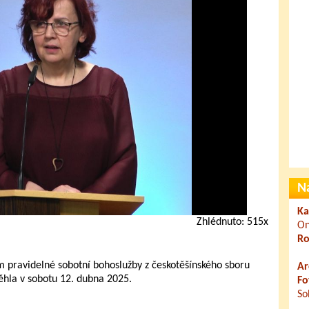
N
Ka
Zhlédnuto: 515x
On
Ro
 pravidelné sobotní bohoslužby z českotěšínského sboru
Ar
ěhla v sobotu 12. dubna 2025.
Fo
So