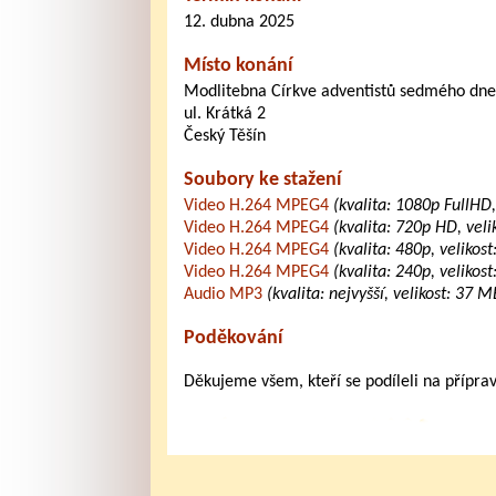
12. dubna 2025
Místo konání
Modlitebna Církve adventistů sedmého dne
ul. Krátká 2
Český Těšín
Soubory ke stažení
Video H.264 MPEG4
(kvalita: 1080p FullHD
Video H.264 MPEG4
(kvalita: 720p HD, vel
Video H.264 MPEG4
(kvalita: 480p, velikos
Video H.264 MPEG4
(kvalita: 240p, velikos
Audio MP3
(kvalita: nejvyšší, velikost: 37 M
Poděkování
Děkujeme všem, kteří se podíleli na přípra