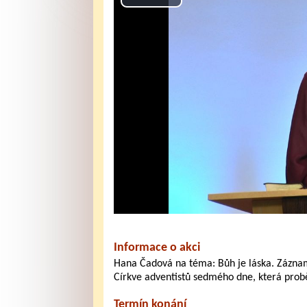
Play
Video
Informace o akci
Hana Čadová na téma: Bůh je láska. Záznam
Církve adventistů sedmého dne, která prob
Termín konání