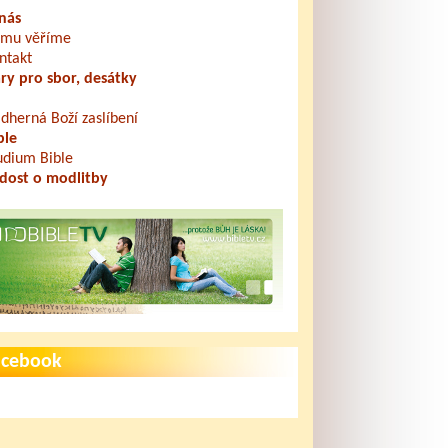
nás
mu věříme
ntakt
ry pro sbor, desátky
dherná Boží zaslíbení
ble
udium Bible
dost o modlitby
acebook