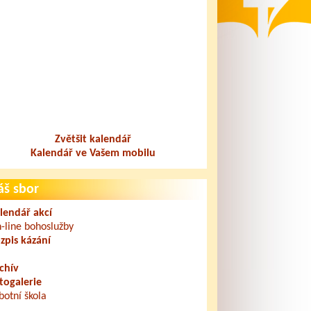
Zvětšit kalendář
Kalendář ve Vašem mobilu
áš sbor
lendář akcí
-line bohoslužby
zpis kázání
chív
togalerie
botní škola