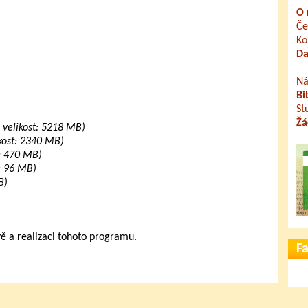
O 
Če
Ko
Da
Ná
Bi
St
Žá
, velikost: 5218 MB)
ikost: 2340 MB)
t: 470 MB)
t: 96 MB)
B)
vě a realizaci tohoto programu.
F