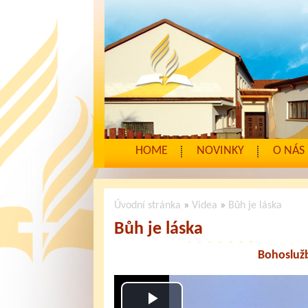
HOME
NOVINKY
O NÁS
Úvodní stránka
»
Videa
»
Bůh je láska
Bůh je láska
Bohoslužb