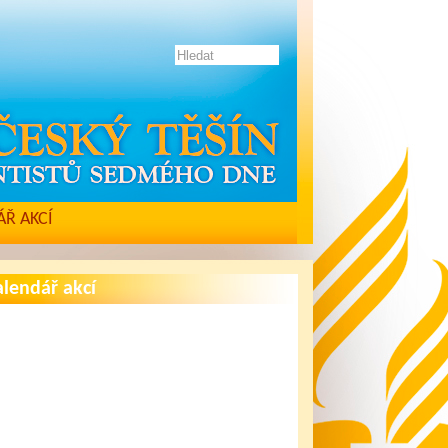
Ř AKCÍ
lendář akcí