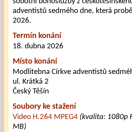
sobotní bohoslužby z českotěšínskéh
adventistů sedmého dne, která probě
2026.
Termín konání
18. dubna 2026
Místo konání
Modlitebna Církve adventistů sedmé
ul. Krátká 2
Český Těšín
Soubory ke stažení
Video H.264 MPEG4
(kvalita: 1080p 
MB)