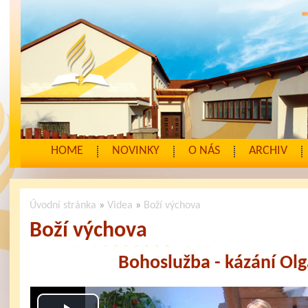
HOME
NOVINKY
O NÁS
ARCHIV
Úvodní stránka
»
Videa
»
Boží výchova
Boží výchova
Bohoslužba - kázání Olg