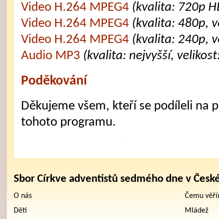
Video H.264 MPEG4
(kvalita: 720p H
Video H.264 MPEG4
(kvalita: 480p, 
Video H.264 MPEG4
(kvalita: 240p, 
Audio MP3
(kvalita: nejvyšší, velikos
Poděkování
Děkujeme všem, kteří se podíleli na př
tohoto programu.
Sbor Církve adventistů sedmého dne v Česk
O nás
Čemu věř
Děti
Mládež