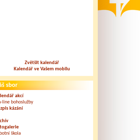
Zvětšit kalendář
Kalendář ve Vašem mobilu
áš sbor
lendář akcí
-line bohoslužby
zpis kázání
chív
togalerie
botní škola