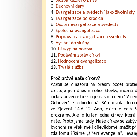
2.
Služba každého z nás
3.
Duchovní dary
4.
Evangelizace a svědectví jako životní styl
5.
Evangelizace po krocích
6.
Osobní evangelizace a svědectví
7.
Společná evangelizace
8.
Příprava na evangelizaci a svědectví
9.
Vyslání do služby
10.
Láskyplná odezva
11.
Podávání zpráv církvi
12.
Hodnocení evangelizace
13.
Trvalá služba
P
roč právě naše církev?
Ačkoli se v názoru na přesný počet protes
existuje jich dnes mnoho. Stovky, možná d
církev adventistů? Co je naším cílem? V če
Odpověď je jednoduchá: Bůh povolal tuto cí
ze Zjevení 14,6–12. Ano, existuje celá 
programy. Ale je tu jen jedna církev, která 
naše. Proto jsme tady. Naše církev se zabý
bychom se však měli cílevědomě snažit přiv
zda tomu říkáme „šíření evangelia“, „evan