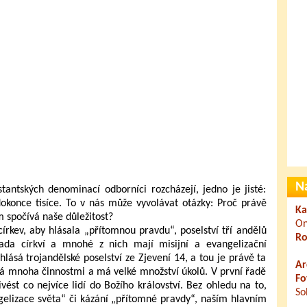
N
tantských denominací odborníci rozcházejí, jedno je jisté:
okonce tisíce. To v nás může vyvolávat otázky: Proč právě
Ka
m spočívá naše důležitost?
On
rkev, aby hlásala „přítomnou pravdu“, poselství tří andělů
Ro
řada církví a mnohé z nich mají misijní a evangelizační
hlásá trojandělské poselství ze Zjevení 14, a tou je právě ta
Ar
vá mnoha činnostmi a má velké množství úkolů. V první řadě
Fo
ést co nejvíce lidí do Božího království. Bez ohledu na to,
So
gelizace světa“ či kázání „přítomné pravdy“, naším hlavním