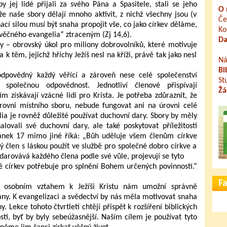
y jej lidé přijali za svého Pána a Spasitele, stali se jeho
O 
že naše sbory dělají mnoho aktivit, z nichž všechny jsou (v
Če
ací silou musí být snaha propojit vše, co jako církev děláme,
Ko
věčného evangelia“ ztraceným (Zj 14,6).
Da
y – obrovský úkol pro miliony dobrovolníků, které motivuje
k těm, jejichž hříchy Ježíš nesl na kříži, právě tak jako nesl
Ná
Bi
odpovědný každý věřící a zároveň nese celé společenství
St
společnou odpovědnost. Jednotliví členové přispívají
Žá
m získávají vzácné lidi pro Krista. Je potřeba zdůraznit, že
rovni místního sboru, nebude fungovat ani na úrovni celé
lia je rovněž důležité používat duchovní dary. Sbory by měly
ovali své duchovní dary, ale také poskytovat příležitosti
článek 17 mimo jiné říká: „Bůh uděluje všem členům církve
 člen s láskou použít ve službě pro společné dobro církve a
darovává každého člena podle své vůle, projevují se tyto
é církev potřebuje pro splnění Bohem určených povinností.“
F
s osobním vztahem k Ježíši Kristu nám umožní správně
rany. K evangelizaci a svědectví by nás měla motivovat snaha
y. Lekce tohoto čtvrtletí chtějí přispět k rozšíření biblických
osti, byť by byly sebeúžasnější. Naším cílem je používat tyto