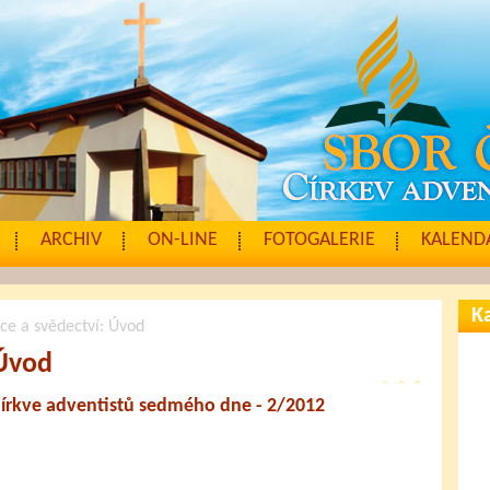
ARCHIV
ON-LINE
FOTOGALERIE
KALENDÁ
Ka
ce a svědectví: Úvod
 Úvod
Církve adventistů sedmého dne - 2/2012