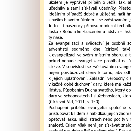
úkolem je vyprávět příběh o Ježíši tak, ab
učedníky a sami získávali učedníky. Přesto
ideálním případě) dobré a užitečné, naší hn
s naším hlavním úkolem – se zvěstováním „
Je to – i navzdory přínosu moderní technik
láska k Bohu a ke ztracenému lidstvu – láska 
ty naše.
Za evangelizaci a svědectví je osobně z
adventistů sedmého dne (církev) také 
k evangelizaci ve svém místním sboru, a tí
pokud nebude evangelizace probíhat na ú
církve. V souvislosti se zvěstováním evange
nejen povzbuzovat členy k tomu, aby odhal
k jejich uplatňování. Základní věroučný 
v každé době duchovní dary, které má každý
lidstva. Působením Ducha svatého, který ob
dary ve schopnostech i služebnostech, kter
(Církevní řád, 2011, s. 150)
Pochopení příběhu evangelia společně 
přistupovat k lidem s nabídkou jejich zách
opětovat lásku, nikoli strach nebo pocity vin
znalostí. Cílem však není jen získávat znal