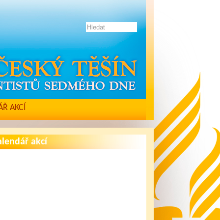
Ř AKCÍ
lendář akcí