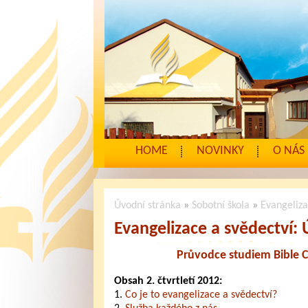
HOME
NOVINKY
O NÁS
Úvodní stránka
»
Sobotní škola
»
Evangeliza
Evangelizace a svědectví:
Průvodce studiem Bible 
Obsah 2. čtvrtletí 2012:
1.
Co je to evangelizace a svědectví?