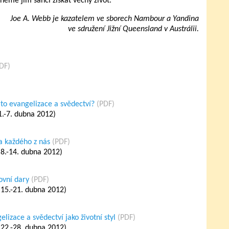
tněme jim šanci získat věčný život.
Joe A. Webb je kazatelem ve sborech Nambour a Yandina
ve sdružení Jižní Queensland v Austrálii.
DF)
 to evangelizace a svědectví?
(PDF)
1.-7. dubna 2012)
ba každého z nás
(PDF)
(8.-14. dubna 2012)
ovní dary
(PDF)
(15.-21. dubna 2012)
lizace a svědectví jako životní styl
(PDF)
(22.-28. dubna 2012)