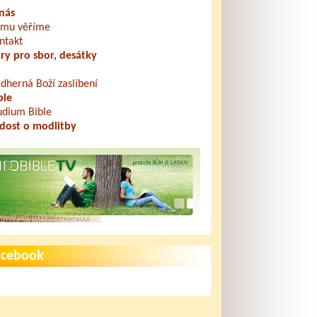
nás
mu věříme
ntakt
ry pro sbor, desátky
dherná Boží zaslíbení
ble
udium Bible
dost o modlitby
acebook